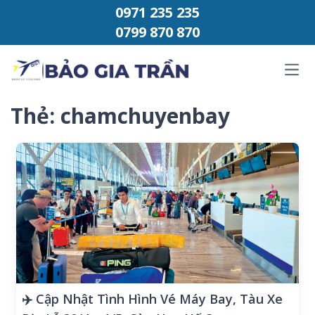
Chuyển đến phần nội dung
0971 235 235
0799 870 870
Ope
Thẻ:
chamchuyenbay
✈️ Cập Nhật Tình Hình Vé Máy Bay, Tàu Xe