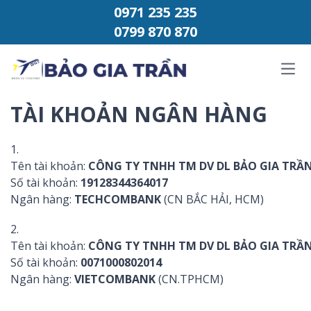
Chuyển đến phần nội dung
0971 235 235
0799 870 870
Ope
TÀI KHOẢN NGÂN HÀNG
1.
Tên tài khoản:
CÔNG TY TNHH TM DV DL BẢO GIA TRẦ
Số tài khoản:
19128344364017
Ngân hàng:
TECHCOMBANK
(CN BẮC HẢI, HCM)
2.
Tên tài khoản:
CÔNG TY TNHH TM DV DL BẢO GIA TRẦ
Số tài khoản:
0071000802014
Ngân hàng:
VIETCOMBANK
(CN.TPHCM)