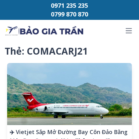
Chuyển đến phần nội dung
0971 235 235
0799 870 870
Ope
Thẻ:
COMACARJ21
✈️ Vietjet Sắp Mở Đường Bay Côn Đảo Bằng