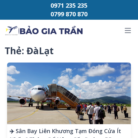
Chuyển đến phần nội dung
0971 235 235
0799 870 870
Ope
Thẻ:
ĐàLạt
✈️ Sân Bay Liên Khương Tạm Đóng Cửa Ít