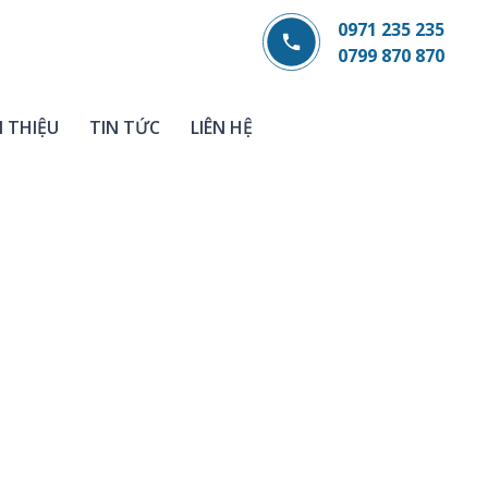
0971 235 235
0799 870 870
I THIỆU
TIN TỨC
LIÊN HỆ