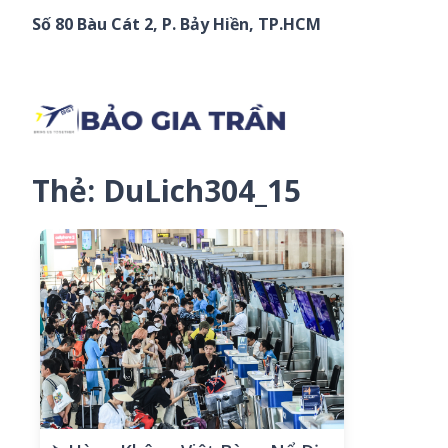
Chuyển đến phần nội dung
Số 80 Bàu Cát 2, P. Bảy Hiền, TP.HCM
Thẻ:
DuLich304_15