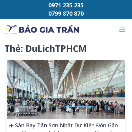
Chuyển đến phần nội dung
0971 235 235
0799 870 870
Ope
Thẻ:
DuLichTPHCM
✈️ Sân Bay Tân Sơn Nhất Dự Kiến Đón Gần