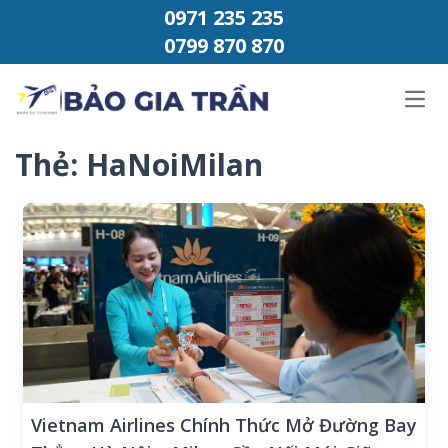
Chuyển đến phần nội dung
0971 235 235
0799 870 870
Ope
Thẻ:
HaNoiMilan
Vietnam Airlines Chính Thức Mở Đường Bay