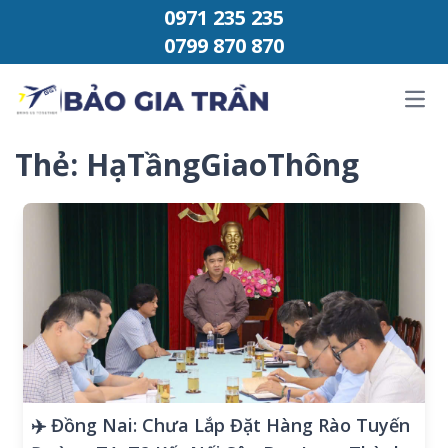
Chuyển đến phần nội dung
0971 235 235
0799 870 870
Ope
Thẻ:
HạTầngGiaoThông
✈️ Đồng Nai: Chưa Lắp Đặt Hàng Rào Tuyến