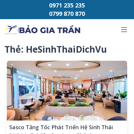
Chuyển đến phần nội dung
0971 235 235
0799 870 870
Ope
Thẻ:
HeSinhThaiDichVu
Sasco Tăng Tốc Phát Triển Hệ Sinh Thái