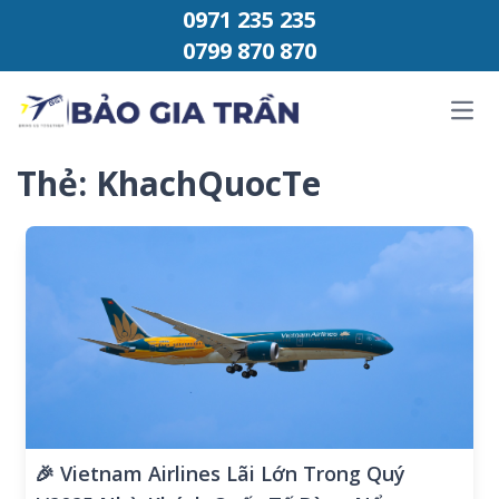
Chuyển đến phần nội dung
0971 235 235
0799 870 870
Ope
Thẻ:
KhachQuocTe
🎉 Vietnam Airlines Lãi Lớn Trong Quý