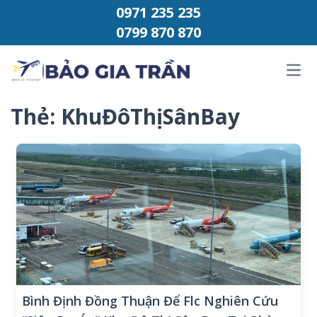
Chuyển đến phần nội dung
0971 235 235
0799 870 870
Ope
Thẻ:
KhuĐôThịSânBay
Bình Định Đồng Thuận Để Flc Nghiên Cứu