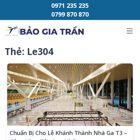
Chuyển đến phần nội dung
0971 235 235
0799 870 870
Ope
Thẻ:
Le304 ​
Chuẩn Bị Cho Lễ Khánh Thành Nhà Ga T3 –