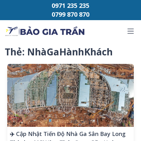
Chuyển đến phần nội dung
0971 235 235
0799 870 870
Ope
Thẻ:
NhàGaHànhKhách
✈️ Cập Nhật Tiến Độ Nhà Ga Sân Bay Long