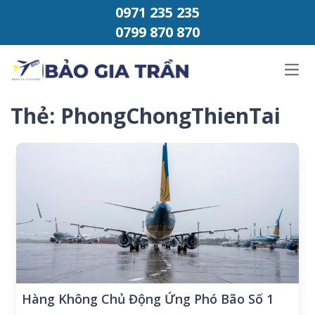
Chuyển đến phần nội dung
0971 235 235
0799 870 870
Ope
Thẻ:
PhongChongThienTai
Hàng Không Chủ Động Ứng Phó Bão Số 1