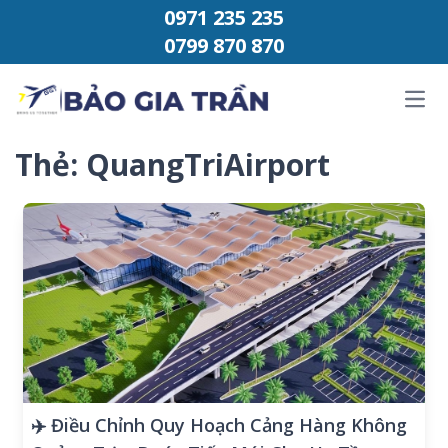
Chuyển đến phần nội dung
0971 235 235
0799 870 870
Ope
Thẻ:
QuangTriAirport
✈️ Điều Chỉnh Quy Hoạch Cảng Hàng Không