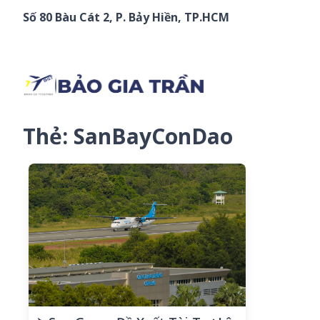
Chuyển đến phần nội dung
Số 80 Bàu Cát 2, P. Bảy Hiền, TP.HCM
Thẻ:
SanBayConDao