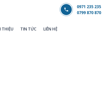
0971 235 235
0799 870 870
I THIỆU
TIN TỨC
LIÊN HỆ