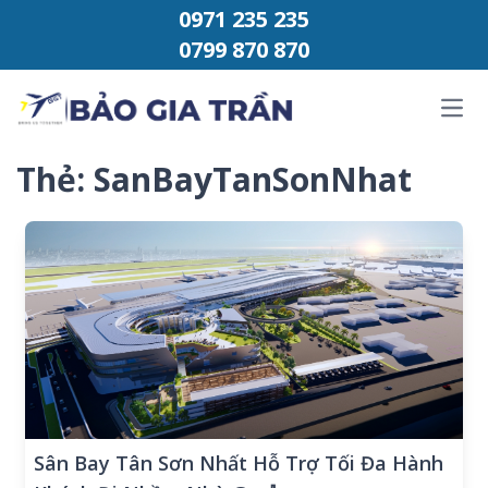
Chuyển đến phần nội dung
0971 235 235
0799 870 870
Ope
Thẻ:
SanBayTanSonNhat
Sân Bay Tân Sơn Nhất Hỗ Trợ Tối Đa Hành