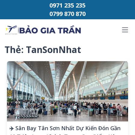
Chuyển đến phần nội dung
0971 235 235
0799 870 870
Ope
Thẻ:
TanSonNhat ​
✈️ Sân Bay Tân Sơn Nhất Dự Kiến Đón Gần