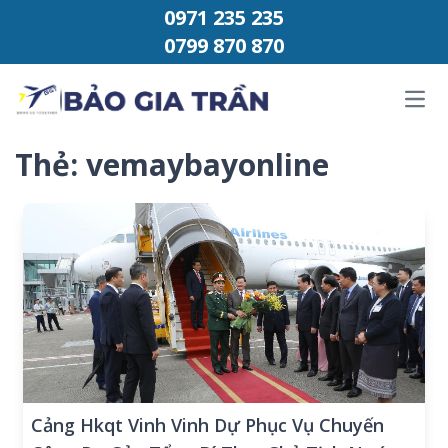
Chuyển đến phần nội dung
0971 235 235
0799 870 870
Ope
Thẻ:
vemaybayonline
Cảng Hkqt Vinh Vinh Dự Phục Vụ Chuyến