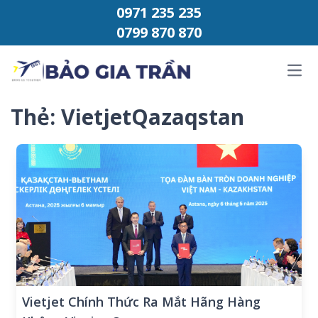
Chuyển đến phần nội dung
0971 235 235
0799 870 870
Ope
Thẻ:
VietjetQazaqstan
Vietjet Chính Thức Ra Mắt Hãng Hàng