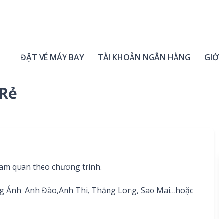
ĐẶT VÉ MÁY BAY
TÀI KHOẢN NGÂN HÀNG
GIỚ
 Rẻ
ham quan theo chương trình.
ồng Ánh, Anh Đào,Anh Thi, Thăng Long, Sao Mai…hoặc