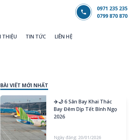
0971 235 235
0799 870 870
I THIỆU
TIN TỨC
LIÊN HỆ
BÀI VIẾT MỚI NHẤT
✈️🌙 6 Sân Bay Khai Thác
Bay Đêm Dịp Tết Bính Ngọ
2026
Ngày đăng: 20/01/2026