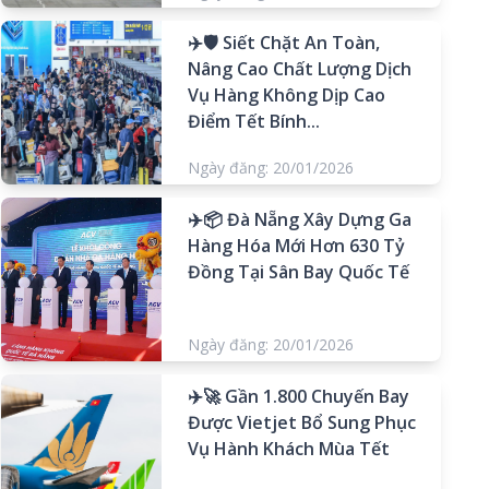
✈️🛡️ Siết Chặt An Toàn,
Nâng Cao Chất Lượng Dịch
Vụ Hàng Không Dịp Cao
Điểm Tết Bính...
Ngày đăng: 20/01/2026
✈️📦 Đà Nẵng Xây Dựng Ga
Hàng Hóa Mới Hơn 630 Tỷ
Đồng Tại Sân Bay Quốc Tế
Ngày đăng: 20/01/2026
✈️🚀 Gần 1.800 Chuyến Bay
Được Vietjet Bổ Sung Phục
Vụ Hành Khách Mùa Tết