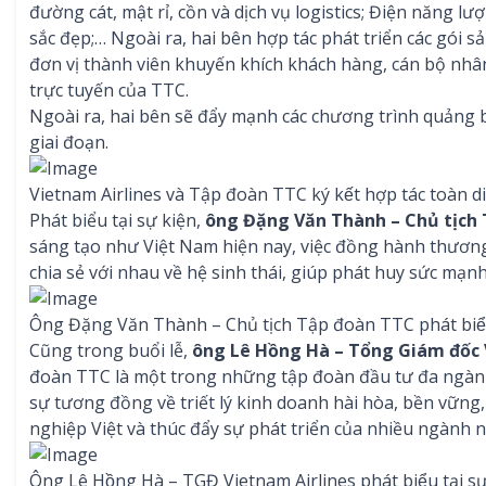
đường cát, mật rỉ, cồn và dịch vụ logistics; Điện năng 
sắc đẹp;… Ngoài ra, hai bên hợp tác phát triển các gói s
đơn vị thành viên khuyến khích khách hàng, cán bộ nhân
trực tuyến của TTC.
Ngoài ra, hai bên sẽ đẩy mạnh các chương trình quảng bá
giai đoạn.
Vietnam Airlines và Tập đoàn TTC ký kết hợp tác toàn d
Phát biểu tại sự kiện,
ông Đặng Văn Thành – Chủ tịch
sáng tạo như Việt Nam hiện nay, việc đồng hành thương h
chia sẻ với nhau về hệ sinh thái, giúp phát huy sức mạn
Ông Đặng Văn Thành – Chủ tịch Tập đoàn TTC phát biểu 
Cũng trong buổi lễ,
ông Lê Hồng Hà – Tổng Giám đốc 
đoàn TTC là một trong những tập đoàn đầu tư đa ngành t
sự tương đồng về triết lý kinh doanh hài hòa, bền vững
nghiệp Việt và thúc đẩy sự phát triển của nhiều ngành ng
Ông Lê Hồng Hà – TGĐ Vietnam Airlines phát biểu tại sự