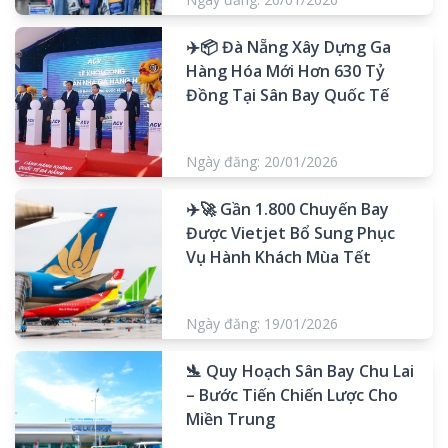
✈️📦 Đà Nẵng Xây Dựng Ga
Hàng Hóa Mới Hơn 630 Tỷ
Đồng Tại Sân Bay Quốc Tế
Ngày đăng: 20/01/2026
✈️🚀 Gần 1.800 Chuyến Bay
Được Vietjet Bổ Sung Phục
Vụ Hành Khách Mùa Tết
Ngày đăng: 19/01/2026
🛬 Quy Hoạch Sân Bay Chu Lai
– Bước Tiến Chiến Lược Cho
Miền Trung