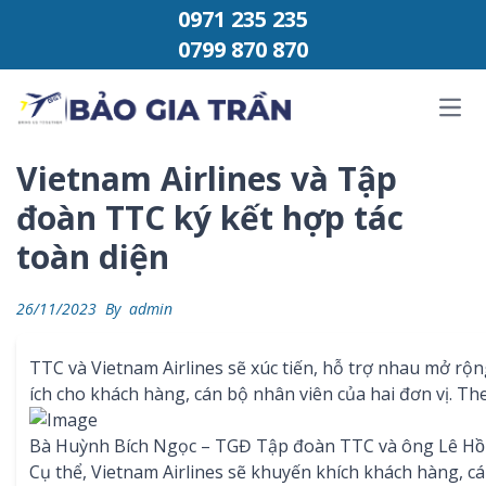
Chuyển đến phần nội dung
0971 235 235
0799 870 870
Ope
Vietnam Airlines và Tập
đoàn TTC ký kết hợp tác
toàn diện
26/11/2023
By
admin
TTC và Vietnam Airlines sẽ xúc tiến, hỗ trợ nhau mở rộ
ích cho khách hàng, cán bộ nhân viên của hai đơn vị. The
Bà Huỳnh Bích Ngọc – TGĐ Tập đoàn TTC và ông Lê Ho
Cụ thể, Vietnam Airlines sẽ khuyến khích khách hàng, c