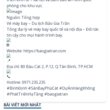
phòng cho khu vực.
Nguồn: Tổng hợp
Vé máy bay – Du lịch Bảo Gia Trần
Tổng đại lý vé máy bay quốc tế và nội địa – Đối tác
tin cậy cho mọi hành trình bay.
Website:
https://baogiatran.com
Địa chỉ: 80 Bàu Cát 2, P.12, Q.Tân Bình, TP.HCM
Hotline: 0971.235.235
#BìnhĐịnh
#SânBayPhùCát
#DựÁnHàngKhông
#PhátTriểnHạTầng
#baogiatran
BÀI VIẾT MỚI NHẤT