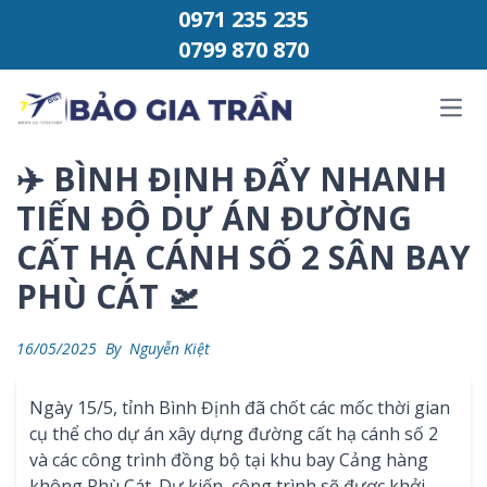
Chuyển đến phần nội dung
0971 235 235
0799 870 870
Ope
✈️ BÌNH ĐỊNH ĐẨY NHANH
TIẾN ĐỘ DỰ ÁN ĐƯỜNG
CẤT HẠ CÁNH SỐ 2 SÂN BAY
PHÙ CÁT 🛫
16/05/2025
By
Nguyễn Kiệt
Ngày 15/5, tỉnh Bình Định đã chốt các mốc thời gian
cụ thể cho dự án xây dựng đường cất hạ cánh số 2
và các công trình đồng bộ tại khu bay Cảng hàng
không Phù Cát. Dự kiến, công trình sẽ được khởi