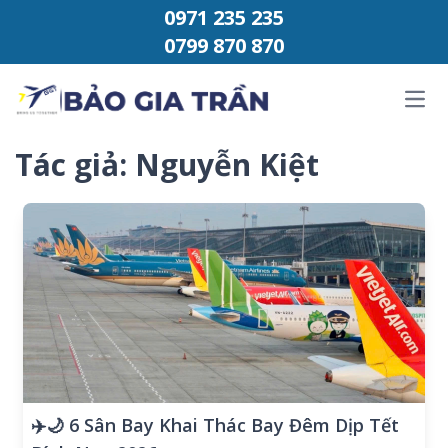
Chuyển đến phần nội dung
0971 235 235
0799 870 870
Ope
Tác giả:
Nguyễn Kiệt
✈️🌙 6 Sân Bay Khai Thác Bay Đêm Dịp Tết