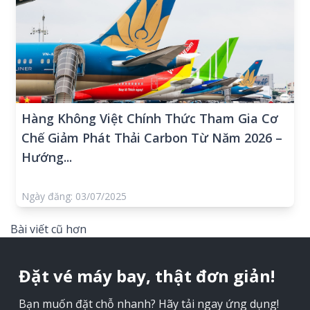
Hàng Không Việt Chính Thức Tham Gia Cơ
Chế Giảm Phát Thải Carbon Từ Năm 2026 –
Hướng...
Ngày đăng: 03/07/2025
Điều
Bài viết cũ hơn
hướng
bài
Đặt vé máy bay, thật đơn giản!
viết
Bạn muốn đặt chỗ nhanh? Hãy tải ngay ứng dụng!