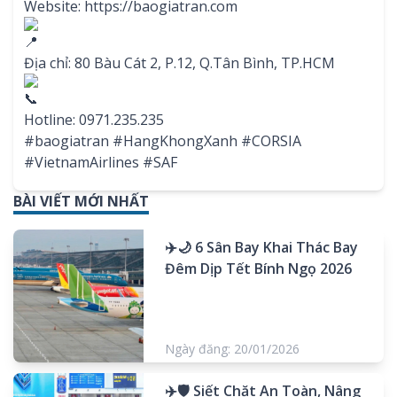
Website:
https://baogiatran.com
Địa chỉ: 80 Bàu Cát 2, P.12, Q.Tân Bình, TP.HCM
Hotline: 0971.235.235
#baogiatran
#HangKhongXanh
#CORSIA
#VietnamAirlines
#SAF
BÀI VIẾT MỚI NHẤT
✈️🌙 6 Sân Bay Khai Thác Bay
Đêm Dịp Tết Bính Ngọ 2026
Ngày đăng: 20/01/2026
✈️🛡️ Siết Chặt An Toàn, Nâng