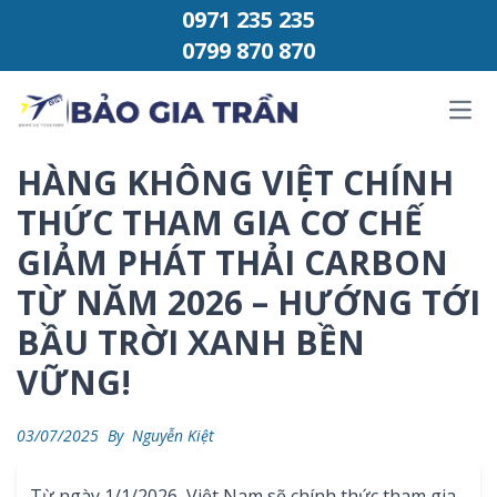
Chuyển đến phần nội dung
0971 235 235
0799 870 870
Ope
HÀNG KHÔNG VIỆT CHÍNH
THỨC THAM GIA CƠ CHẾ
GIẢM PHÁT THẢI CARBON
TỪ NĂM 2026 – HƯỚNG TỚI
BẦU TRỜI XANH BỀN
VỮNG!
03/07/2025
By
Nguyễn Kiệt
Từ ngày 1/1/2026, Việt Nam sẽ chính thức tham gia