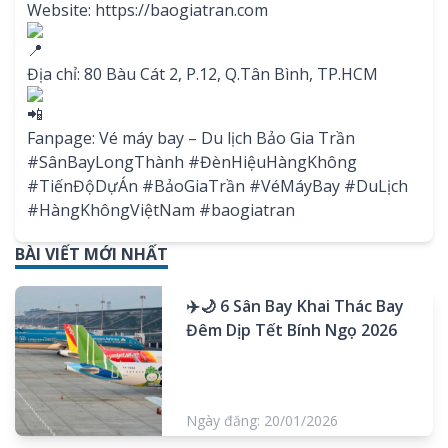
Website:
https://baogiatran.com
Địa chỉ: 80 Bàu Cát 2, P.12, Q.Tân Bình, TP.HCM
Fanpage: Vé máy bay – Du lịch Bảo Gia Trần
#SânBayLongThành
#ĐènHiệuHàngKhông
#TiếnĐộDựÁn
#BảoGiaTrần
#VéMáyBay
#DuLịch
#HàngKhôngViệtNam
#baogiatran
BÀI VIẾT MỚI NHẤT
✈️🌙 6 Sân Bay Khai Thác Bay
Đêm Dịp Tết Bính Ngọ 2026
Ngày đăng: 20/01/2026