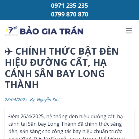
Chuyển đến phần nội dung
0971 235 235
0799 870 870
Ope
✈️ CHÍNH THỨC BẬT ĐÈN
HIỆU ĐƯỜNG CẤT, HẠ
CÁNH SÂN BAY LONG
THÀNH
28/04/2025
By
Nguyễn Kiệt
Đêm 26/4/2025, hệ thống đèn hiệu đường cất, hạ
cánh tại Sân bay Long Thành đã chính thức sáng
đèn, sẵn sàng cho công tác bay hiệu chuẩn trước
ngày 30/4. Đây là dấu mốc quan trọng, thể hiện sự