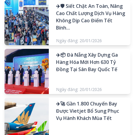
✈️🛡️ Siết Chặt An Toàn, Nâng
Cao Chất Lượng Dịch Vụ Hàng
Không Dịp Cao Điểm Tết
Bính...
Ngày đăng: 20/01/2026
✈️📦 Đà Nẵng Xây Dựng Ga
Hàng Hóa Mới Hơn 630 Tỷ
Đồng Tại Sân Bay Quốc Tế
Ngày đăng: 20/01/2026
✈️🚀 Gần 1.800 Chuyến Bay
Được Vietjet Bổ Sung Phục
Vụ Hành Khách Mùa Tết