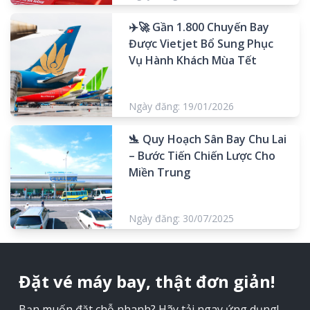
✈️🚀 Gần 1.800 Chuyến Bay
Được Vietjet Bổ Sung Phục
Vụ Hành Khách Mùa Tết
Ngày đăng: 19/01/2026
🛬 Quy Hoạch Sân Bay Chu Lai
– Bước Tiến Chiến Lược Cho
Miền Trung
Ngày đăng: 30/07/2025
Đặt vé máy bay, thật đơn giản!
Bạn muốn đặt chỗ nhanh? Hãy tải ngay ứng dụng!