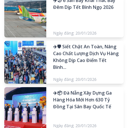
✈️🌙 6 Sân Bay Khai Thác Bay
Đêm Dịp Tết Bính Ngọ 2026
Ngày đăng: 20/01/2026
✈️🛡️ Siết Chặt An Toàn, Nâng
Cao Chất Lượng Dịch Vụ Hàng
Không Dịp Cao Điểm Tết
Bính...
Ngày đăng: 20/01/2026
✈️📦 Đà Nẵng Xây Dựng Ga
Hàng Hóa Mới Hơn 630 Tỷ
Đồng Tại Sân Bay Quốc Tế
Ngày đăng: 20/01/2026