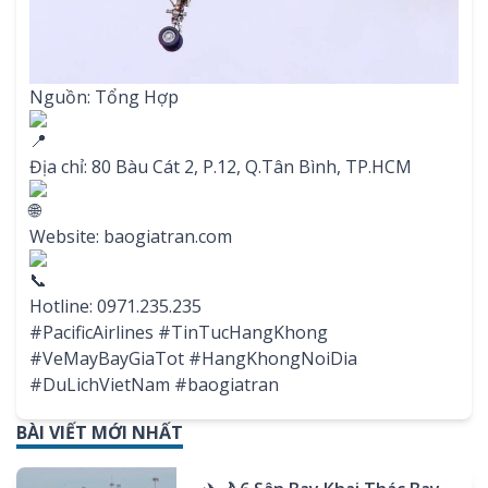
Nguồn: Tổng Hợp
Địa chỉ: 80 Bàu Cát 2, P.12, Q.Tân Bình, TP.HCM
Website:
baogiatran.com
Hotline: 0971.235.235
#PacificAirlines
#TinTucHangKhong
#VeMayBayGiaTot
#HangKhongNoiDia
#DuLichVietNam
#baogiatran
BÀI VIẾT MỚI NHẤT