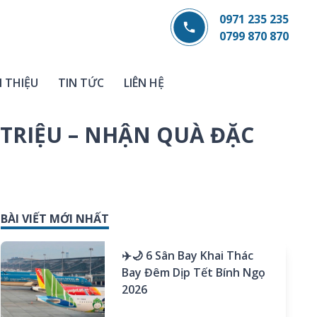
0971 235 235
0799 870 870
I THIỆU
TIN TỨC
LIÊN HỆ
 TRIỆU – NHẬN QUÀ ĐẶC
BÀI VIẾT MỚI NHẤT
✈️🌙 6 Sân Bay Khai Thác
Bay Đêm Dịp Tết Bính Ngọ
2026