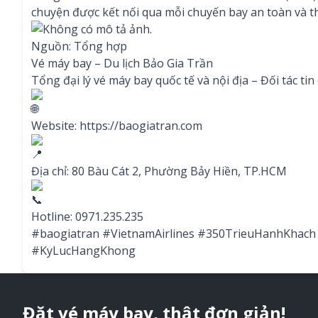
chuyện được kết nối qua mỗi chuyến bay an toàn và th
Nguồn: Tổng hợp
Vé máy bay – Du lịch Bảo Gia Trần
Tổng đại lý vé máy bay quốc tế và nội địa – Đối tác tin
Website:
https://baogiatran.com
Địa chỉ: 80 Bàu Cát 2, Phường Bảy Hiền, TP.HCM
Hotline: 0971.235.235
#baogiatran
#VietnamAirlines
#350TrieuHanhKhach
#KyLucHangKhong
Đặt vé máy bay, thật đơn giản!