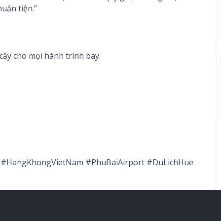
uận tiện.”
 cậy cho mọi hành trình bay.
#HangKhongVietNam
#PhuBaiAirport
#DuLichHue