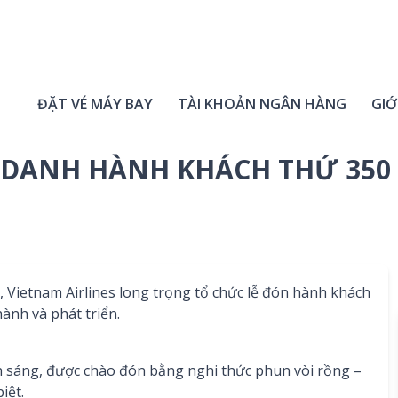
ĐẶT VÉ MÁY BAY
TÀI KHOẢN NGÂN HÀNG
GIỚ
H DANH HÀNH KHÁCH THỨ 350
, Vietnam Airlines long trọng tổ chức lễ đón hành khách
hành và phát triển.
 sáng, được chào đón bằng nghi thức phun vòi rồng –
iệt.